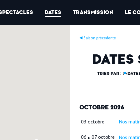
SPECTACLES
DATES
TRANSMISSION
LE C
▸
Saison précédente
DATES 
TRIER PAR :
DATE
OCTOBRE 2026
03 octobre
Nos matin
06
07 octobre
Nos matin
▸