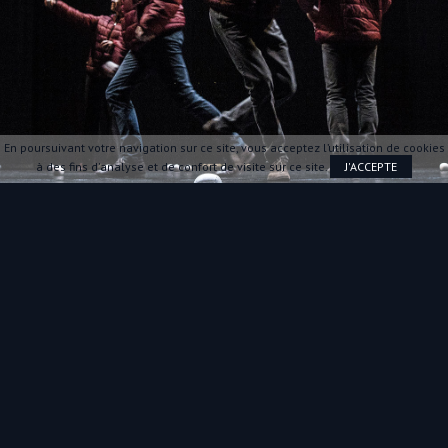
En poursuivant votre navigation sur ce site, vous acceptez l’utilisation de cookies
à des fins d'analyse et de confort de visite sur ce site.
J'ACCEPTE
Répertoire
2003 :
Le Petit Travers
2005 :
Le Parti pris des choses
2009 :
Pan-pot ou modérément chantant
2009 :
Ukiyo-e
2012 :
Femelle
2013 :
Les Beaux Orages qui nous étaient promis
et
Les
Moissons