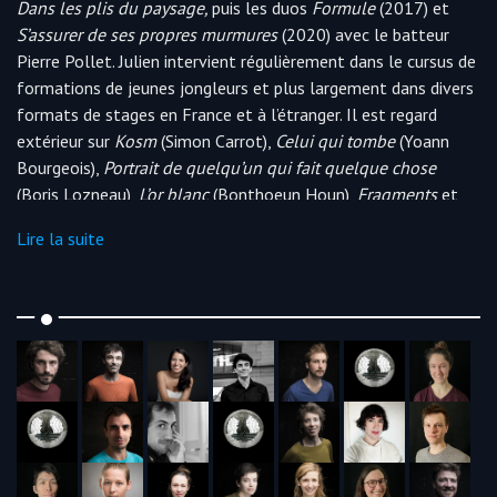
Dans les plis du paysage,
puis les duos
Formule
(2017) et
S’assurer de ses propres murmures
(2020) avec le batteur
Pierre Pollet. Julien intervient régulièrement dans le cursus de
formations de jeunes jongleurs et plus largement dans divers
formats de stages en France et à l’étranger. Il est regard
extérieur sur
Kosm
(Simon Carrot),
Celui qui tombe
(Yoann
Bourgeois),
Portrait de quelqu’un qui fait quelque chose
(Boris Lozneau),
L’or blanc
(Bonthoeun Houn),
Fragments
et
Dehors
. Il est également répétiteur pour
Encore la vie
.
Lire la suite