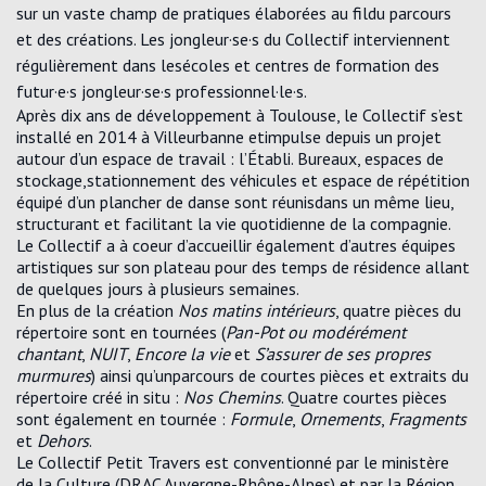
sur un vaste champ de pratiques élaborées au fildu parcours
et des créations. Les jongleur·se·s du Collectif interviennent
régulièrement dans lesécoles et centres de formation des
futur·e·s jongleur·se·s professionnel·le·s.
Après dix ans de développement à Toulouse, le Collectif s’est
installé en 2014 à Villeurbanne etimpulse depuis un projet
autour d’un espace de travail : l’Établi. Bureaux, espaces de
stockage,stationnement des véhicules et espace de répétition
équipé d’un plancher de danse sont réunisdans un même lieu,
structurant et facilitant la vie quotidienne de la compagnie.
Le Collectif a à coeur d’accueillir également d’autres équipes
artistiques sur son plateau pour des temps de résidence allant
de quelques jours à plusieurs semaines.
En plus de la création
Nos matins intérieurs
, quatre pièces du
répertoire sont en tournées (
Pan-Pot ou modérément
chantant
,
NUIT
,
Encore la vie
et
S’assurer de ses propres
murmures
) ainsi qu’unparcours de courtes pièces et extraits du
répertoire créé in situ :
Nos Chemins
. Quatre courtes pièces
sont également en tournée :
Formule
,
Ornements
,
Fragments
et
Dehors
.
Le Collectif Petit Travers est conventionné par le ministère
de la Culture (DRAC Auvergne-Rhône-Alpes) et par la Région