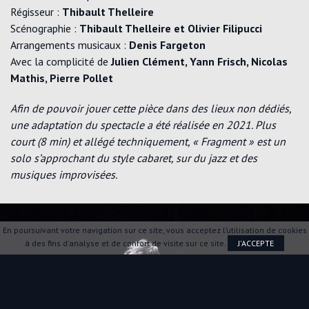
Régisseur :
Thibault Thelleire
Scénographie :
Thibault Thelleire et Olivier Filipucci
Arrangements musicaux :
Denis Fargeton
Avec la complicité de
Julien Clément, Yann Frisch, Nicolas
Mathis, Pierre Pollet
Afin de pouvoir jouer cette pièce dans des lieux non dédiés,
une adaptation du spectacle a été réalisée en 2021. Plus
court (8 min) et allégé techniquement, « Fragment » est un
solo s’approchant du style cabaret, sur du jazz et des
musiques improvisées.
En poursuivant votre navigation sur ce site, vous acceptez l’utilisation de cookies
à des fins d'analyse et de confort de visite sur ce site.
J'ACCEPTE